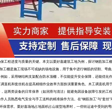
确保工程进度与质量的关键。本文以栗好嘉建筑工地为例，探讨钢筋加工
钢筋加工棚是施工现场不可或缺的场地设施，用于集中进行钢筋的切割、弯
例如，采用钢结构支架配合防水顶棚，不仅能提升安全保障，还能优化作
n木工调直机和套丝机在提高精细作业效率方面扮演重要角色。木工调直机
中，这两类设备的日常保养（如润滑与清洁）能避免因设备故障引发的工
作人员熟悉电气安全与手工送料的精准操作方法。在“钢筋加工”与“套丝
制与环保需求。栗好嘉场地占地面积占山坡型地界时，一些转运途中受到的