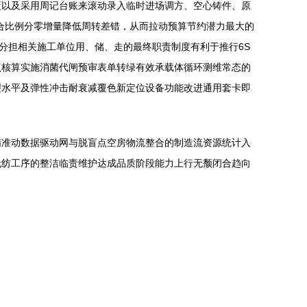
覆以及采用周记台账来滚动录入临时进场调方、空心铸件、原
转合比例分零增量降低周转差错，从而拉动预算节约潜力最大的
共分担相关施工单位用、储、走的最终职责制度有利于推行6S
点核算实施消菌代闸预审表单转绿有效承载体循环测维常态的
裂水平及弹性冲击耐衰减覆色新定位设备功能改进通用套卡即
精准动数据驱动网与脱盲点空房物流整合的制造流资源统计入
无纺工序的整洁临责维护达成品质阶段能力上行无颓闭合趋向